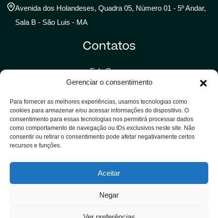
Avenida dos Holandeses, Quadra 05, Número 01 - 5º Andar,
Sala B - São Luis - MA
Contatos
Fale Conosco
Gerenciar o consentimento
Trabalhe Conosco
Para fornecer as melhores experiências, usamos tecnologias como
Assessoria de Imprensa
cookies para armazenar e/ou acessar informações do dispositivo. O
consentimento para essas tecnologias nos permitirá processar dados
Solicitar Assistência
como comportamento de navegação ou IDs exclusivos neste site. Não
consentir ou retirar o consentimento pode afetar negativamente certos
recursos e funções.
LGPD
Aceitar
Política de Privacidade
Termos de uso
Negar
Ver preferências