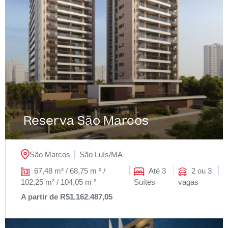
Reserva São Marcos
São Marcos
São Luís/
MA
67,48 m² / 68,75 m ² /
Até 3
2 ou 3
102,25 m² / 104,05 m ²
Suítes
vagas
A partir de R$1.162.487,05