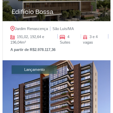
Edifício Bossa
Jardim Renascença
São Luís/
MA
191,02, 192,64 e
4
3 e 4
196,04m²
Suítes
vagas
A partir de R$2.978.117,36
Lançamento