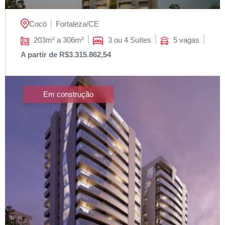
Cocó
Fortaleza/
CE
203m² a 306m²
3 ou 4 Suítes
5 vagas
A partir de R$3.315.862,54
Em construção