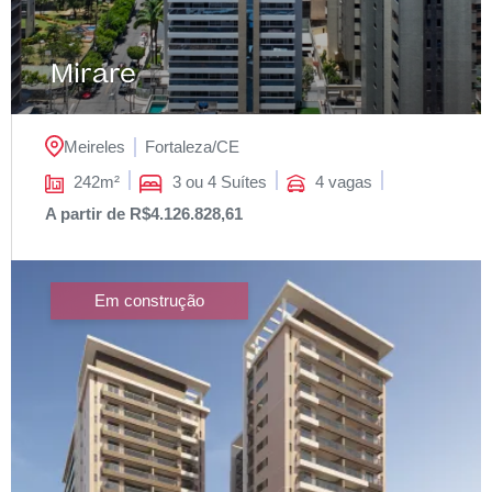
Mirare
Meireles
Fortaleza/
CE
242m²
3 ou 4 Suítes
4 vagas
A partir de R$4.126.828,61
Em construção