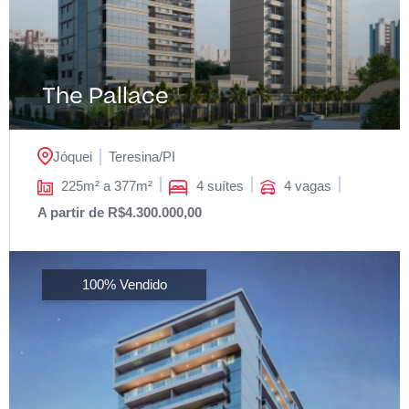
The Pallace
Jóquei
Teresina/
PI
225m² a 377m²
4 suítes
4 vagas
A partir de R$4.300.000,00
100% Vendido