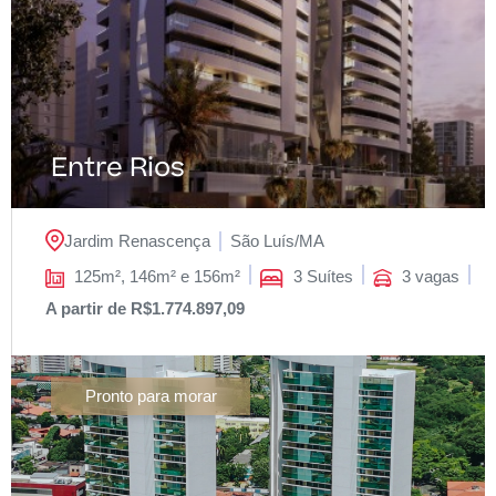
Entre Rios
Jardim Renascença
São Luís/
MA
125m², 146m² e 156m²
3 Suítes
3 vagas
A partir de R$1.774.897,09
Pronto para morar