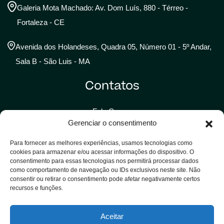
Galeria Mota Machado: Av. Dom Luís, 880 - Térreo -
Fortaleza - CE
Avenida dos Holandeses, Quadra 05, Número 01 - 5º Andar,
Sala B - São Luis - MA
Contatos
Fale Conosco
Gerenciar o consentimento
Trabalhe Conosco
Para fornecer as melhores experiências, usamos tecnologias como
Assessoria de Imprensa
cookies para armazenar e/ou acessar informações do dispositivo. O
consentimento para essas tecnologias nos permitirá processar dados
Solicitar Assistência
como comportamento de navegação ou IDs exclusivos neste site. Não
consentir ou retirar o consentimento pode afetar negativamente certos
recursos e funções.
LGPD
Aceitar
Política de Privacidade