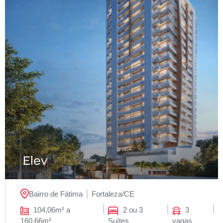
Elev
Bairro de Fátima
Fortaleza/
CE
104,06m² a
2 ou 3
3
160,66m²
Suítes
vagas