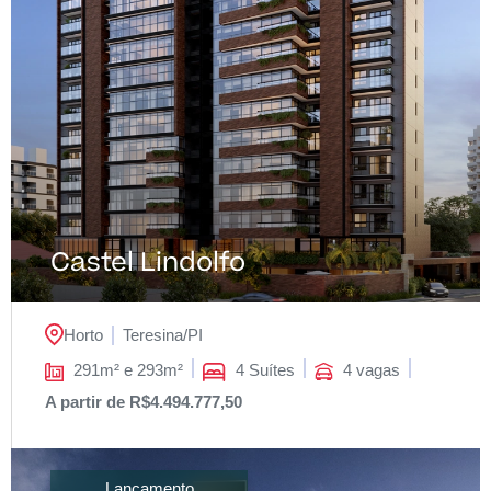
Castel Lindolfo
Horto
Teresina/
PI
291m² e 293m²
4 Suítes
4 vagas
A partir de R$4.494.777,50
Lançamento