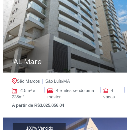
AL Mare
São Marcos
São Luís/
MA
215m² e
4 Suítes sendo uma
4
235m²
master
vagas
A partir de R$3.025.856,04
100% Vendido