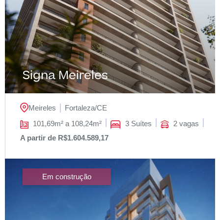
Signa Meireles
Meireles
Fortaleza/
CE
101,69m² a 108,24m²
3 Suítes
2 vagas
A partir de R$1.604.589,17
Em construção