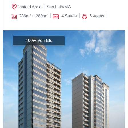
Ponta d'Areia
São Luís/
MA
286m² a 289m²
4 Suítes
5 vagas
100% Vendido