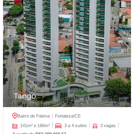
Tango
Bairro de Fátima
Fortaleza/
CE
141m² e 166m²
3 a 4 suítes
3 vagas