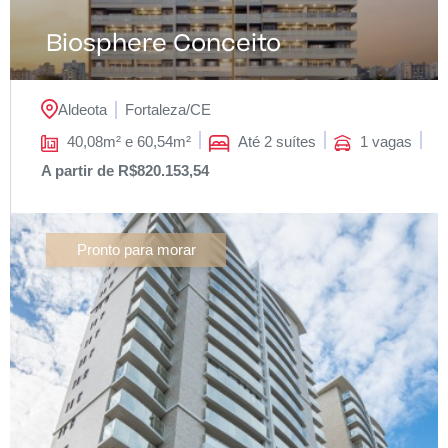
Biosphere Conceito
Aldeota
Fortaleza/
CE
40,08m² e 60,54m²
Até 2 suítes
1 vagas
A partir de R$820.153,54
Pronto para morar