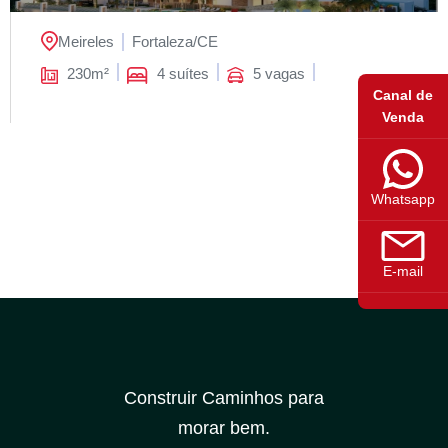
Meireles
Fortaleza/
CE
230m²
4 suítes
5 vagas
Canal de
Venda
Whatsapp
E-mail
Construir Caminhos para
morar bem.