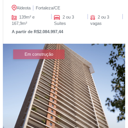
Aldeota
Fortaleza/
CE
139m² e
2 ou 3
2 ou 3
167,9m²
Suítes
vagas
A partir de R$2.084.997,44
Em construção