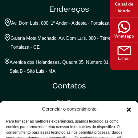
Canal de
Endereços
Venda
Av. Dom Luís, 880, 1º Andar - Aldeota - Fortaleza - CE
Whatsapp
Galeria Mota Machado: Av. Dom Luís, 880 - Térreo -
Fortaleza - CE
E-mail
Avenida dos Holandeses, Quadra 05, Número 01 - 5º Andar,
Sala B - São Luis - MA
Contatos
Fale Conosco
Gerenciar o consentimento
Trabalhe Conosco
Para fornecer as melhores experiências, usamos tecnologias como
Assessoria de Imprensa
cookies para armazenar e/ou acessar informações do dispositivo. O
consentimento para essas tecnologias nos permitirá processar dados
Solicitar Assistência