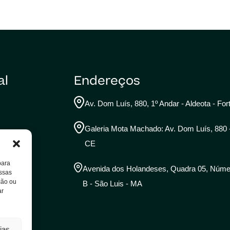
al
Endereços
Av. Dom Luís, 880, 1º Andar - Aldeota - For
Galeria Mota Machado: Av. Dom Luís, 880 - 
s
CE
para
Avenida dos Holandeses, Quadra 05, Número
essas
ção ou
B - São Luis - MA
ar
ias