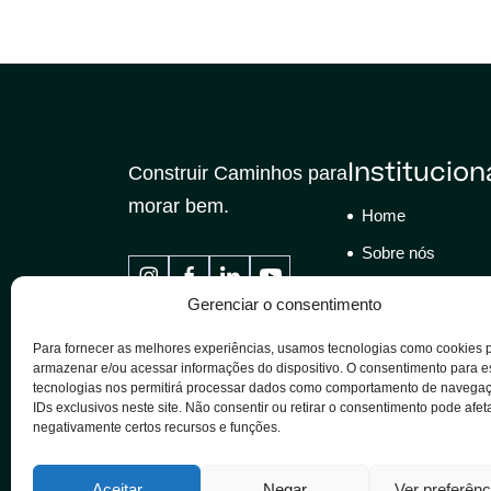
Institucion
Construir Caminhos para
morar bem.
Home
Sobre nós
Empreendimento
Gerenciar o consentimento
Blog
Para fornecer as melhores experiências, usamos tecnologias como cookies 
Sustentabilidade
armazenar e/ou acessar informações do dispositivo. O consentimento para 
tecnologias nos permitirá processar dados como comportamento de navega
Contatos
IDs exclusivos neste site. Não consentir ou retirar o consentimento pode afet
negativamente certos recursos e funções.
Aceitar
Negar
Ver preferênc